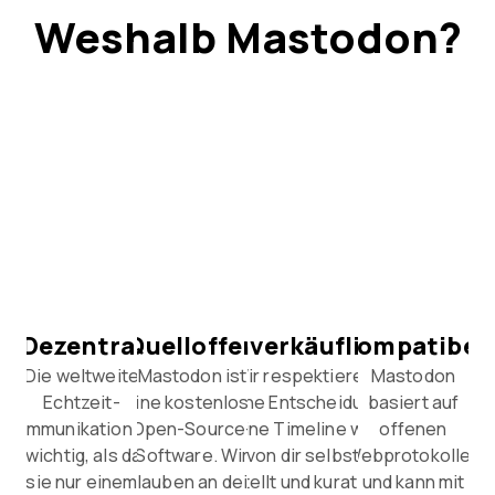
Weshalb Mastodon?
Dezentral
Quelloffen
Unverkäuflich
Kompatibel
Die weltweite
Mastodon ist
Wir respektieren
Mastodon
Echtzeit-
eine kostenlose
deine Entscheidung.
basiert auf
Kommunikation ist
Open-Source-
Deine Timeline wird
offenen
zu wichtig, als dass
Software. Wir
von dir selbst
Webprotokollen
sie nur einem
glauben an dein
erstellt und kuratiert.
und kann mit