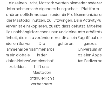
einzelnen
Recht, Mastodon
Wir werden niemals
jeder anderen
Unternehmen
nach eigenem
Werbung schalten
Plattform
gehören sollte.
Ermessen zu
oder dir Profile
kommunizieren,
Jeder Mastodon-
nutzen, zu
aufzwingen. Das
die ActivityPub
Server ist eine
kopieren, zu
heißt, dass deine
nutzt. Mit einem
völlig unabhängige
erforschen und
Daten und deine Zeit
Konto erhältst du
Einheit, die mit
zu verändern.
nur dir allein
Zugriff auf ein
anderen Servern
Die
gehören.
ganzes
zusammenarbeitet,
Zusammenarbeit
Universum an
um ein globales
in der
sozialen Apps –
soziales Netzwerk
Gemeinschaft
das Fediverse.
zu bilden.
hilft uns,
Mastodon
kontinuierlich zu
verbessern.