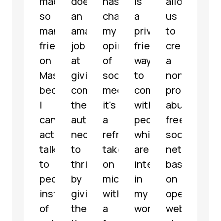
made
does
has
is
allowed
is
so
an
changed
a
us
a
many
amazing
my
privacy-
to
well-
friends
job
opinion
friendly
create
mode
on
at
of
way
a
fully
Mastodon
giving
social
to
non-
func
because
communities
media,
communicate
profit,
micr
I
the
it's
with
abuse-
serv
can
autonomy
a
people
free
with
actually
necessary
refreshing
which
social
som
talk
to
take
are
network
grea
to
thrive
on
interested
based
feat
people
by
microblogging
in
on
해
instead
giving
with
my
open
파
of
them
a
work
web
리