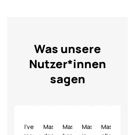
Was unsere
Nutzer*innen
sagen
I've
Mastodon
Mastodon
Mastodon
Mastodon
Mast