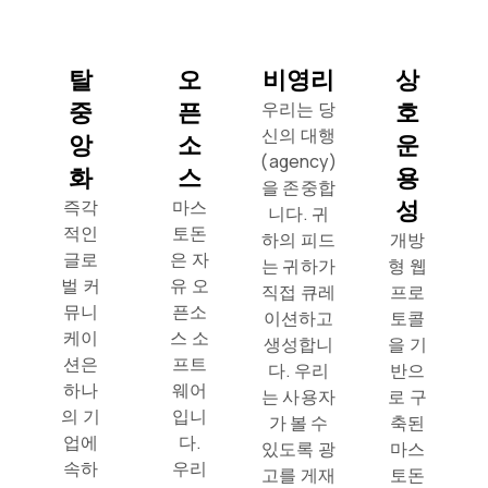
탈
오
비영리
상
중
픈
호
우리는 당
신의 대행
앙
소
운
(agency)
화
스
용
을 존중합
성
즉각
마스
니다. 귀
적인
토돈
하의 피드
개방
글로
은 자
는 귀하가
형 웹
벌 커
유 오
직접 큐레
프로
뮤니
픈소
이션하고
토콜
케이
스 소
생성합니
을 기
션은
프트
다. 우리
반으
하나
웨어
는 사용자
로 구
의 기
입니
가 볼 수
축된
업에
다.
있도록 광
마스
속하
우리
고를 게재
토돈