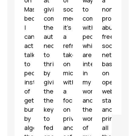
on
at
of
way
a
fully
Mastodon
giving
social
to
non-
func
because
communities
media,
communicate
profit,
micr
I
the
it's
with
abuse-
serv
can
autonomy
a
people
free
with
actually
necessary
refreshing
which
social
som
talk
to
take
are
network
grea
to
thrive
on
interested
based
feat
people
by
microblogging
in
on
해
instead
giving
with
my
open
파
of
them
a
work
web
리
getting
the
focus
and
standards
@
jar
buried
keys
on
the
and
by
to
privacy
work
principles,
algorithms
federate
and
of
all