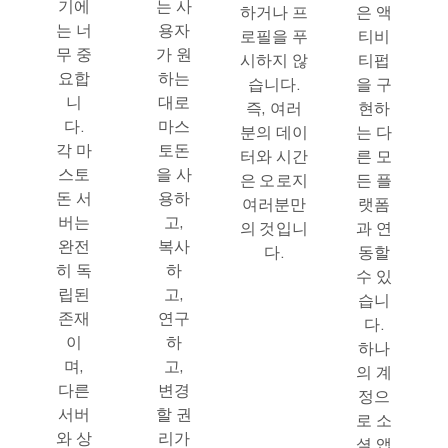
기에
는 사
하거나 프
은 액
는 너
용자
로필을 푸
티비
무 중
가 원
시하지 않
티펍
요합
하는
습니다.
을 구
니
대로
즉, 여러
현하
다.
마스
분의 데이
는 다
각 마
토돈
터와 시간
른 모
스토
을 사
은 오로지
든 플
돈 서
용하
여러분만
랫폼
버는
고,
의 것입니
과 연
완전
복사
다.
동할
히 독
하
수 있
립된
고,
습니
존재
연구
다.
이
하
하나
며,
고,
의 계
다른
변경
정으
서버
할 권
로 소
와 상
리가
셜 앱