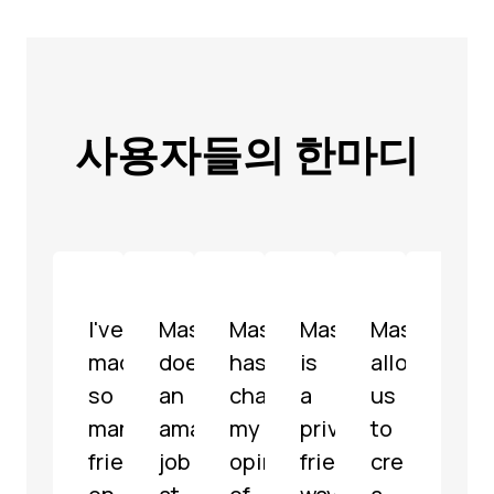
사용자들의 한마디
I've
Mastodon
Mastodon
Mastodon
Mastodon
Mast
made
does
has
is
allowed
is
so
an
changed
a
us
a
many
amazing
my
privacy-
to
well-
friends
job
opinion
friendly
create
mode