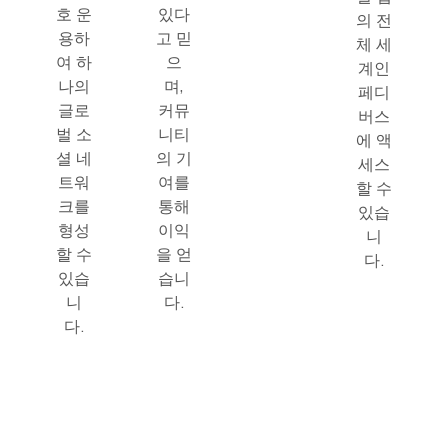
호 운
있다
의 전
용하
고 믿
체 세
여 하
으
계인
나의
며,
페디
글로
커뮤
버스
벌 소
니티
에 액
셜 네
의 기
세스
트워
여를
할 수
크를
통해
있습
형성
이익
니
할 수
을 얻
다.
있습
습니
니
다.
다.