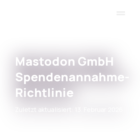
Skip to main content
Mastodon GmbH
Spendenannahme-
Richtlinie
Zuletzt aktualisiert: 13. Februar 2026