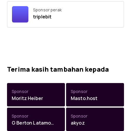
Sponsor perak
triplebit
Terima kasih tambahan kepada
Sponsor
Sponsor
Moritz Heiber
Masto.host
Sponsor
Sponsor
G Berton Latamore
akyoz