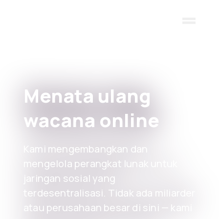
Skip to main content
Menata ulang
wacana online
Kami mengembangkan dan
mengelola perangkat lunak untuk
jaringan sosial yang
terdesentralisasi. Tidak ada miliarder
atau perusahaan besar di sini — kami