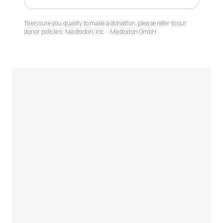
To ensure you qualify to make a donation, please refer to our
donor policies:
Mastodon, Inc
·
Mastodon GmbH