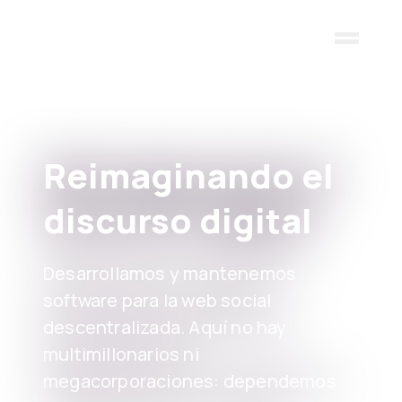
Skip to main content
Reimaginando el
discurso digital
Desarrollamos y mantenemos
software para la web social
descentralizada. Aquí no hay
multimillonarios ni
megacorporaciones: dependemos