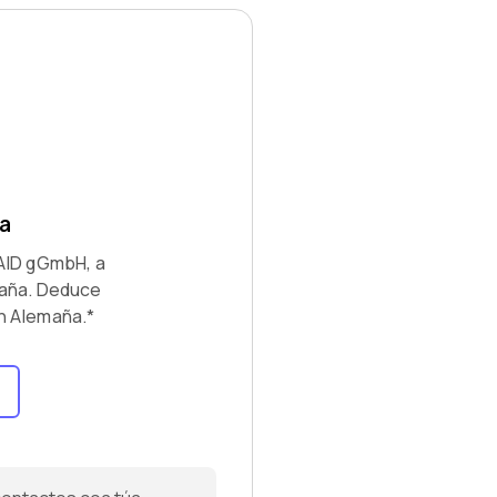
a
AID gGmbH, a
maña. Deduce
n Alemaña.*