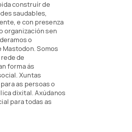
ida construír de
ades saudables,
ente, e con presenza
o organización sen
lideramos o
e Mastodon. Somos
 rede de
an forma ás
social. Xuntas
para as persoas o
lica dixital. Axúdanos
ial para todas as