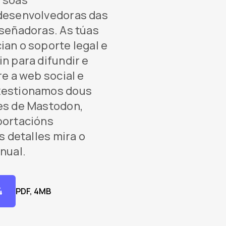
rsoas
desenvolvedoras das
eseñadoras. As túas
an o soporte legal e
n para difundir e
re a web social e
xestionamos dous
es de Mastodon,
portacións
s detalles mira o
nual.
4
PDF, 4MB