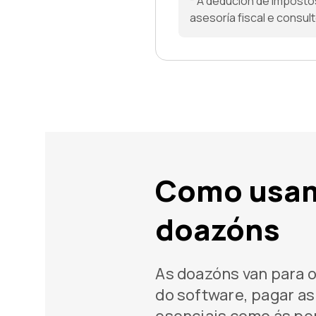
* A dedución de imposto
asesoría fiscal e consul
Como usam
doazóns
As doazóns van para 
do software, pagar a