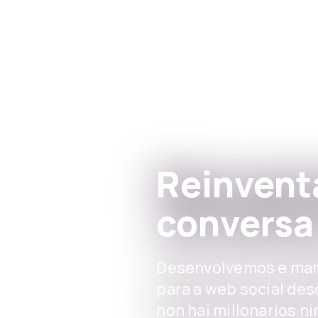
Skip to main content
Reinvent
conversa 
Desenvolvemos e man
para a web social des
non hai millonarios 