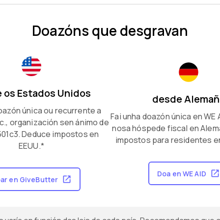
Doazóns que desgravan
 os Estados Unidos
desde Alemañ
oazón única ou recurrente a
Fai unha doazón única en WE 
c., organización sen ánimo de
nosa hóspede fiscal en Ale
501c3. Deduce impostos en
impostos para residentes e
EEUU.*
Doa en WE AID
ar en GiveButter