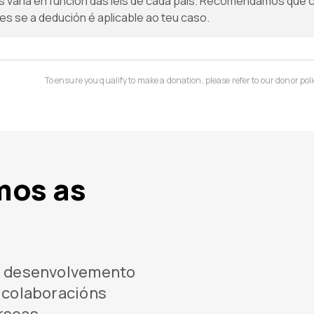
s varía en función das leis de cada país. Recomendamos que 
tes se a dedución é aplicable ao teu caso.
To ensure you qualify to make a donation, please refer to our donor poli
os as
o desenvolvemento
s colaboracións