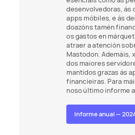
esenciais como ás pe
desenvolvedoras, ás 
apps móbiles, e ás d
doazóns tamén financi
os gastos en márqueti
atraer a atención sob
Mastodon. Ademáis, 
dos maiores servidor
mantidos grazas ás a
financieiras. Para mái
noso último informe a
Informe anual
— 202