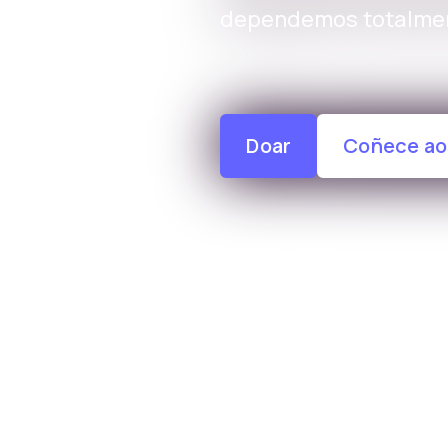
dependemos totalmen
Doar
Coñece ao