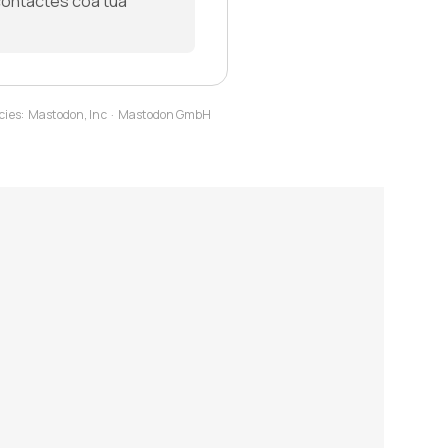
contactes coa túa
cies:
Mastodon, Inc
·
Mastodon GmbH