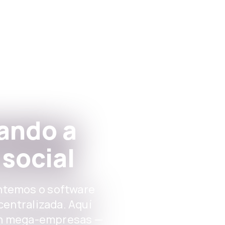
Apps
Para instituc
ando a
social
temos o software
centralizada. Aquí
nin mega-empresas —