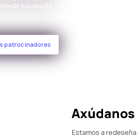
te da túa axuda.
s patrocinadores
Axúdanos
Estamos a redeseñar