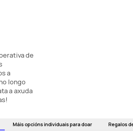
erativa de
s
os a
 no longo
ta a axuda
as!
Máis opcións individuais para doar
Regalos d