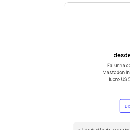
desde
Fai unha d
Mastodon In
lucro US 
Do