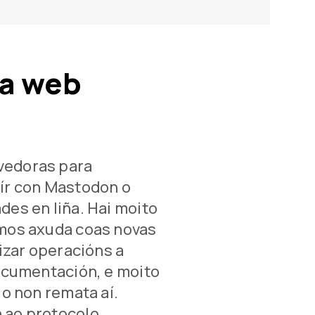
 a web
vedoras para
ír con Mastodon o
es en liña. Hai moito
mos axuda coas novas
lizar operacións a
documentación, e moito
lo non remata aí.
 ao protocolo