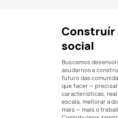
Construír
social
Buscamos desenvol
axudarnos a constru
futuro das comunidad
que facer — precisa
características, rea
escala, mellorar a 
máis — mais o trabal
Contribuímos tamén