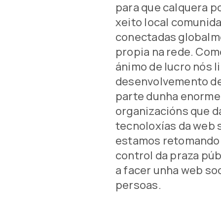
para que calquera po
xeito local comunid
conectadas globalm
propia na rede. Com
ánimo de lucro nós 
desenvolvemento d
parte dunha enorme
organizacións que d
tecnoloxías da web 
estamos retomando 
control da praza púb
a facer unha web soc
persoas.