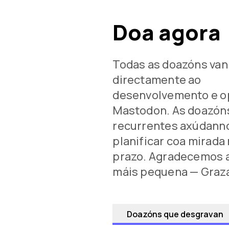
Doa agora
Todas as doazóns van
directamente ao
desenvolvemento e op
Mastodon. As doazón
recurrentes axúdann
planificar coa mirada
prazo. Agradecemos a
máis pequena — Graz
Doazóns que desgravan