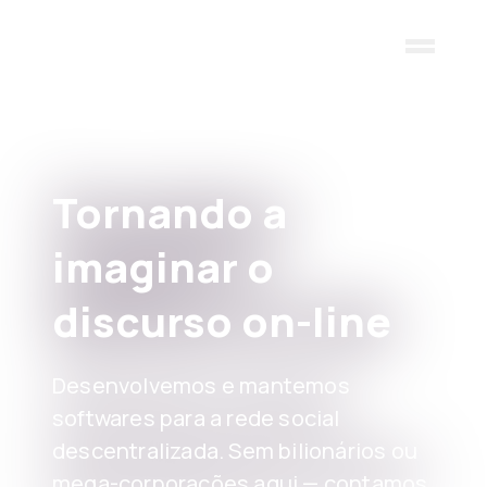
Skip to main content
Tornando a
imaginar o
discurso on-line
Desenvolvemos e mantemos
softwares para a rede social
descentralizada. Sem bilionários ou
mega-corporações aqui — contamos