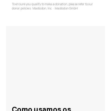
To ensure you qualify to make a donation, please refer to our
donor policies:
Mastodon, Inc
·
Mastodon GmbH
Como usamos os