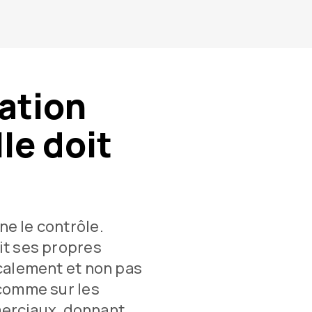
ation
le doit
e le contrôle.
it ses propres
calement et non pas
 comme sur les
erciaux, donnant