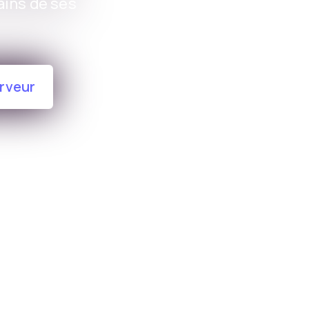
ains de ses
erveur