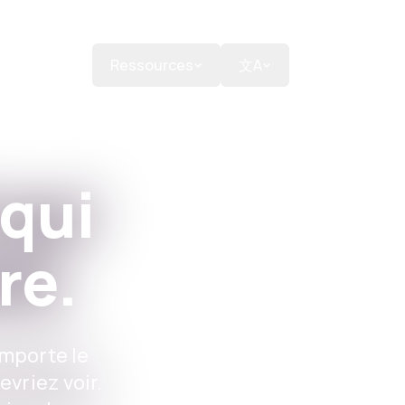
aire un don
Ressources
文A
 qui
re.
importe le
vriez voir.