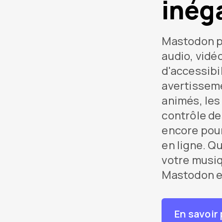
inég
Mastodon p
audio, vidé
d'accessibil
avertisseme
animés, les
contrôle de
encore pour
en ligne. Qu
votre musiq
Mastodon es
En savoir 