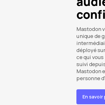
audi
conf
Mastodon vo
unique de g
intermédiai
déployé sur
ce qui vous
suivi depui
Mastodon et
personne d'
En savoir 