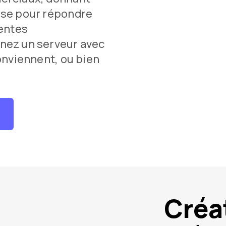
sse pour répondre
rentes
nez un serveur avec
onviennent, ou bien
r
Créa