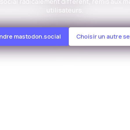
social radicalement différent, remis aux m
utilisateurs.
indre mastodon.social
Choisir un autre s