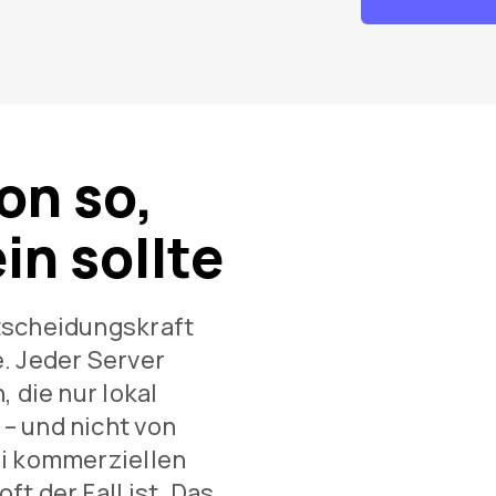
on so,
in sollte
tscheidungskraft
. Jeder Server
, die nur lokal
– und nicht von
ei kommerziellen
t der Fall ist. Das