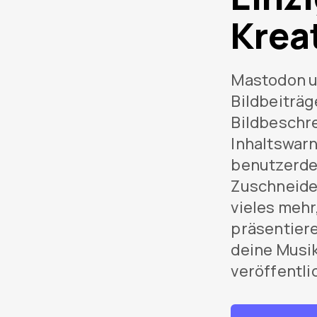
Kreat
Mastodon un
Bildbeiträg
Bildbeschr
Inhaltswarn
benutzerdef
Zuschneide
vieles mehr
präsentiere
deine Musi
veröffentli