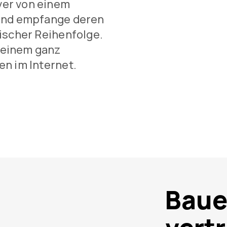
er von einem
 und empfange deren
ischer Reihenfolge.
einem ganz
n im Internet.
Baue