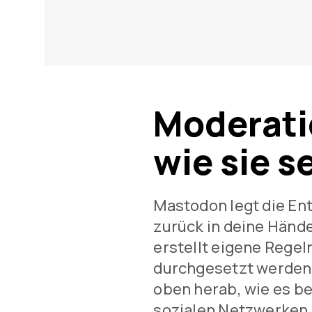
Moderati
wie sie se
Mastodon legt die En
zurück in deine Hände
erstellt eigene Regeln
durchgesetzt werden 
oben herab, wie es b
sozialen Netzwerken of