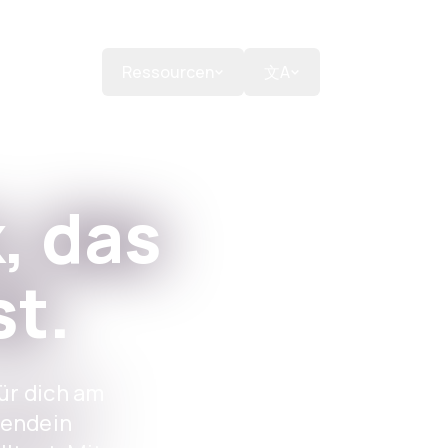
Spenden
Ressourcen
文A
, das
st.
für dich am
gendein