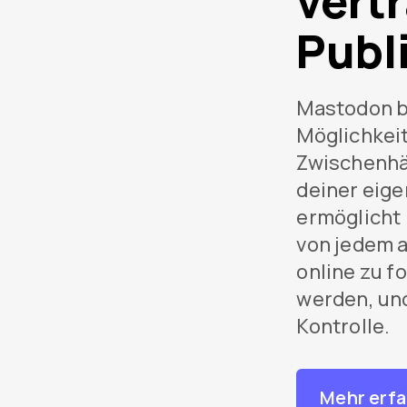
vert
Publ
Mastodon bi
Möglichkei
Zwischenhä
deiner eigen
ermöglicht 
von jedem 
online zu f
werden, und
Kontrolle.
Mehr erf