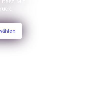
ltest. Mit
rück.
wählen