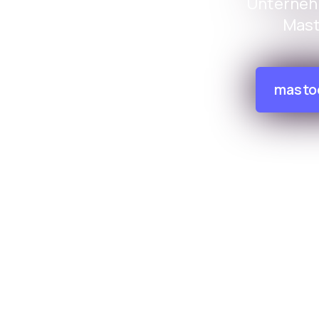
Unternehm
Mast
mastod