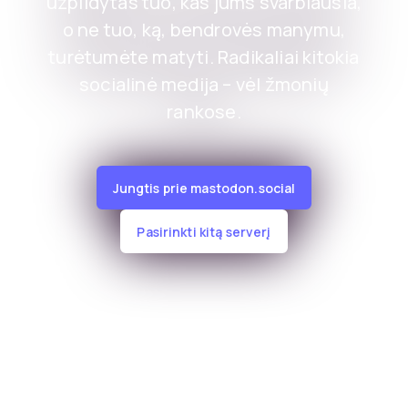
užpildytas tuo, kas jums svarbiausia,
o ne tuo, ką, bendrovės manymu,
turėtumėte matyti. Radikaliai kitokia
socialinė medija – vėl žmonių
rankose.
Jungtis prie mastodon.social
Pasirinkti kitą serverį