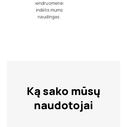
bendruomenės
indėlis mums
naudingas.
Ką sako mūsų
naudotojai