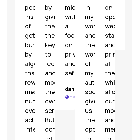
people
by
microblogging
in
on
해
instead
giving
with
my
open
파
of
them
a
work
web
리
getting
the
focus
and
standards
@
jar
buried
keys
on
the
and
by
to
privacy
work
principles,
algorithms
federate
and
of
all
that
and
safety.
my
the
reward
moderate
authority.
while
dansup
meaningless
their
social.bund.de
allowing
@
dansup@mastodon.social
numbers
own
gives
our
over
servers.
us
moderators
actual
But
the
and
interaction.
don't
opportunity
members
let
to
to