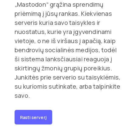
„Mastodon“ grąžina sprendimų
priėmimą į jūsų rankas. Kiekvienas
serveris kuria savo taisykles ir
nuostatus, kurie yra įgyvendinami
vietoje, o ne iš viršaus į apačią, kaip
bendrovių socialinės medijos, todėl
ši sistema lanksčiausiai reaguoja į
skirtingų žmonių grupių poreikius.
Junkitės prie serverio su taisyklėmis,
su kuriomis sutinkate, arba talpinkite
savo.
Rasti serverį