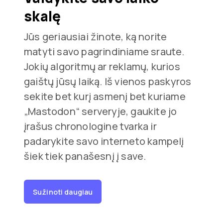
skalę
Jūs geriausiai žinote, ką norite
matyti savo pagrindiniame sraute.
Jokių algoritmų ar reklamų, kurios
gaištų jūsų laiką. Iš vienos paskyros
sekite bet kurį asmenį bet kuriame
„Mastodon“ serveryje, gaukite jo
įrašus chronologine tvarka ir
padarykite savo interneto kampelį
šiek tiek panašesnį į save.
Sužinoti daugiau