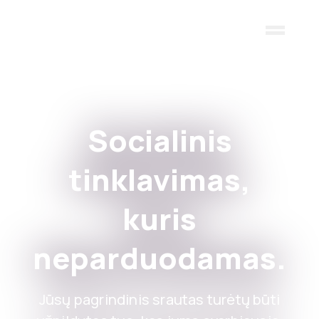
Skip to main content
Socialinis
tinklavimas,
kuris
neparduodamas.
Jūsų pagrindinis srautas turėtų būti