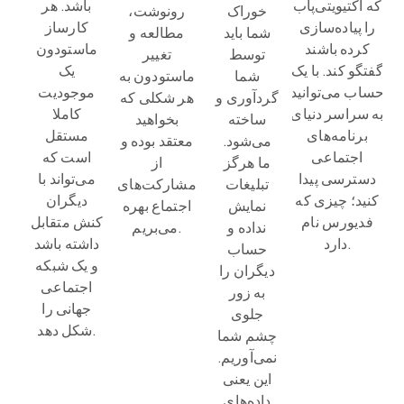
که اکتیویتی‌پاب
باشد. هر
خوراک
رونوشت،
را پیاده‌سازی
کارساز
شما باید
مطالعه و
کرده باشند
ماستودون
توسط
تغییر
گفتگو کند. با یک
یک
شما
ماستودون به
حساب می‌توانید
موجودیت
گردآوری و
هر شکلی که
به سراسر دنیای
کاملا
ساخته
بخواهید
برنامه‌های
مستقل
می‌شود.
معتقد بوده و
اجتماعی
است که
ما هرگز
از
دسترسی پیدا
می‌تواند با
تبلیغات
مشارکت‌های
کنید؛ چیزی که
دیگران
نمایش
اجتماع بهره
فدیورس نام
کنش متقابل
نداده و
می‌بریم.
دارد.
داشته باشد
حساب
و یک شبکه
دیگران را
اجتماعی
به زور
جهانی را
جلوی
شکل دهد.
چشم شما
نمی‌آوریم.
این یعنی
داده‌های