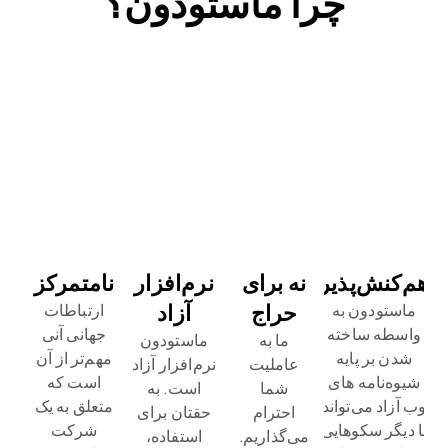
چرا ماستودون؟
هم‌کنش‌پذیر
نه برای
نرم‌افزار
نامتمرکز
حراج
آزاد
ماستودون به
ارتباطات
واسطه ساخته
جهانی آنی
ما به
ماستودون
شدن بر پایه
مهم‌تر از آن
عاملیت
نرم‌افزار آزاد
شیوه‌نامه های
است که
شما
است. به
وب آزاد می‌تواند
متعلق به یک
احترام
حقتان برای
با دیگر سکوهایی
شرکت
می‌گذاریم.
استفاده،