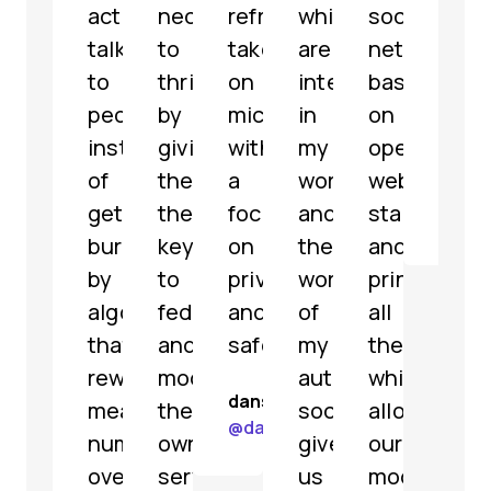
actually
necessary
refreshing
which
social
som
talk
to
take
are
network
grea
to
thrive
on
interested
based
feat
people
by
microblogging
in
on
해
instead
giving
with
my
open
파
of
them
a
work
web
리
getting
the
focus
and
standards
@
jar
buried
keys
on
the
and
by
to
privacy
work
principles,
algorithms
federate
and
of
all
that
and
safety.
my
the
reward
moderate
authority.
while
dansup
meaningless
their
social.bund.de
allowing
@
dansup@mastodon.social
numbers
own
gives
our
over
servers.
us
moderators