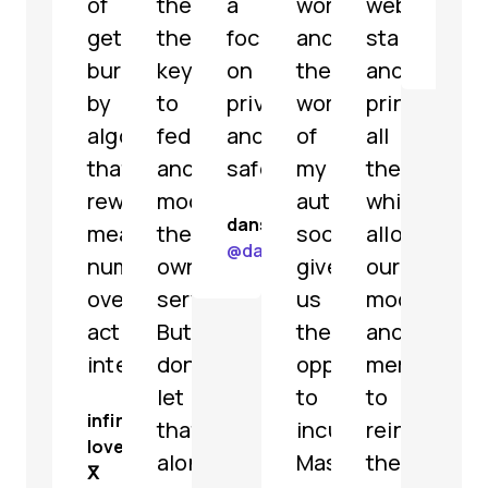
of
them
a
work
web
리
getting
the
focus
and
standards
@
jar
buried
keys
on
the
and
by
to
privacy
work
principles,
algorithms
federate
and
of
all
that
and
safety.
my
the
reward
moderate
authority.
while
dansup
meaningless
their
social.bund.de
allowing
@
dansup@mastodon.social
numbers
own
gives
our
over
servers.
us
moderators
actual
But
the
and
interaction.
don't
opportunity
members
let
to
to
infinite
that
incubate
reinvigorat
love
alone
Mastodon
the
ⴳ