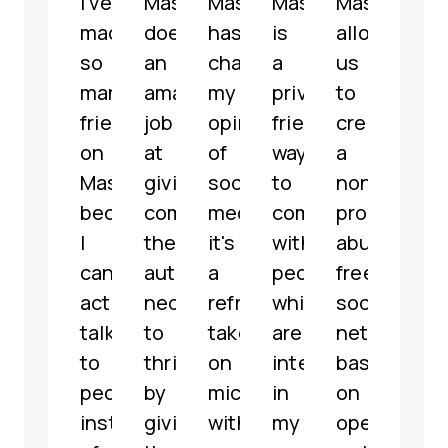
I've
Mastodon
Mastodon
Mastodon
Mastodon
Mast
made
does
has
is
allowed
is
so
an
changed
a
us
a
many
amazing
my
privacy-
to
well-
friends
job
opinion
friendly
create
mode
on
at
of
way
a
fully
Mastodon
giving
social
to
non-
func
because
communities
media,
communicate
profit,
micr
I
the
it's
with
abuse-
serv
can
autonomy
a
people
free
with
actually
necessary
refreshing
which
social
som
talk
to
take
are
network
grea
to
thrive
on
interested
based
feat
people
by
microblogging
in
on
해
instead
giving
with
my
open
파