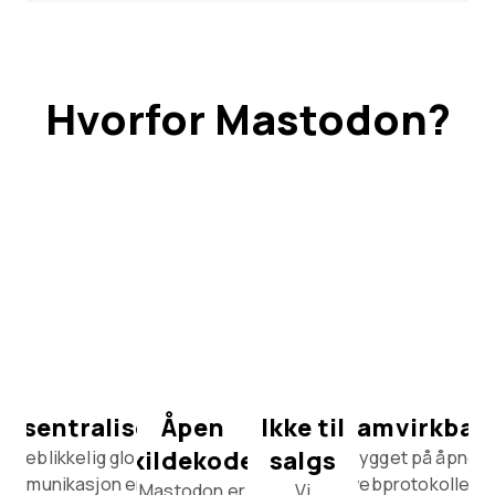
Hvorfor Mastodon?
Desentralisert
Åpen
Ikke til
Samvirkbar
kildekode
salgs
Øyeblikkelig global
Bygget på åpne
kommunikasjon er for
webprotokoller,
Mastodon er
Vi