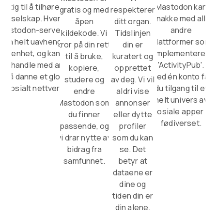
viktig til å tilhøre ett
Mastodon kan
gratis og med
respekterer
selskap. Hver
snakke med alle
åpen
ditt organ.
Mastodon-server er
andre
kildekode. Vi
Tidslinjen
en helt uavhengig
plattformer som
tror på din rett
din er
enhet, og kan
implementerer
til å bruke,
kuratert og
samhandle med andre
'ActivityPub'.
kopiere,
opprettet
for å danne et globalt
Med én konto får
studere og
av deg. Vi vil
sosialt nettverk.
du tilgang til et
endre
aldri vise
helt univers av
Mastodon som
annonser
sosiale apper –
du finner
eller dytte
fødiverset.
passende, og
profiler
vi drar nytte av
som du kan
bidrag fra
se. Det
samfunnet.
betyr at
dataene er
dine og
tiden din er
din alene.