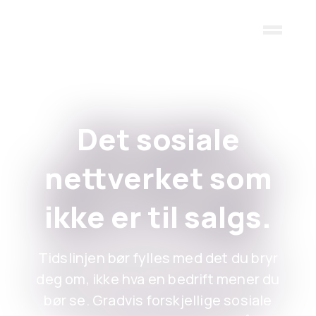
Skip to main content
Det sosiale
nettverket som
ikke er til salgs.
Tidslinjen bør fylles med det du bryr
deg om, ikke hva en bedrift mener du
bør se. Gradvis forskjellige sosiale