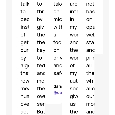
talk
to
take
are
network
grea
to
thrive
on
interested
based
feat
people
by
microblogging
in
on
해
instead
giving
with
my
open
파
of
them
a
work
web
리
getting
the
focus
and
standards
@
jar
buried
keys
on
the
and
by
to
privacy
work
principles,
algorithms
federate
and
of
all
that
and
safety.
my
the
reward
moderate
authority.
while
dansup
meaningless
their
social.bund.de
allowing
@
dansup@mastodon.social
numbers
own
gives
our
over
servers.
us
moderators
actual
But
the
and