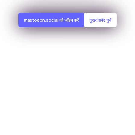
mastodon.social को जॉइन करें
दूसरा सर्वर चुनें