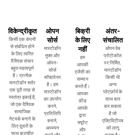
विकेन्द्रीकृत
ओपन
बिक्री
अंतर-
सोर्स
के लिए
संचालित
किसी एक कंपनी
से संबंधित होने
नहीं
मास्टोडॉन
ओपन वेब
के लिए त्वरित
मुफ़्त और
प्रोटोकॉल
हम
वैश्विक संचार
ओपन-
पर निर्मित,
आपकी
बहुत महत्वपूर्ण
सोर्स
मास्टोडॉन
एजेंसी का
है। प्रत्येक
सॉफ़्टवेयर
किसी भी
सम्मान
मास्टोडॉन सर्वर
है। हम
अन्य
करते हैं।
एक पूरी तरह से
मास्टोडॉन
प्लेटफ़ॉर्म के
आपका
स्वतंत्र इकाई है,
का उपयोग
साथ बात
फ़ीड
जो एक वैश्विक
करने,
कर सकता
आपके
सामाजिक
प्रतिलिपि
है जो
द्वारा
नेटवर्क बनाने के
बनाने,
एक्टिविटीपब
क्यूरेट
लिए दूसरों के
अध्ययन
को लागू
और
साथ बातचीत