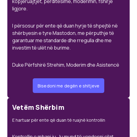
kopjeruajtjet, përditësime, moderimin, fshirje
ligjore.
I përsosur për ente që duan hyrje të shpejtë në
shërbyesin e tyre Mastodon, me përputhje të
garantuar me standarde dhe rregulla dhe me
investim të ulët në burime.
Duke Përfshirë Strehim, Moderim dhe Asistencë
Bisedoni me degën e shitjeve
Vetëm Shërbim
E hartuar për ente që duan të ruajnë kontrollin
Kontrollin e mbani ju. Ju mund të vendosni cilat