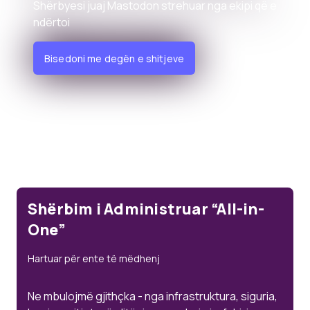
Shërbyesi juaj Mastodon strehuar nga ekipi që e
ndërtoi
Bisedoni me degën e shitjeve
Shërbim i Administruar “All-in-
One”
Hartuar për ente të mëdhenj
Ne mbulojmë gjithçka - nga infrastruktura, siguria,