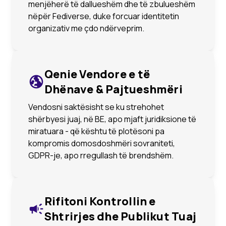
menjëherë të dallueshëm dhe të zbulueshëm
nëpër Fediverse, duke forcuar identitetin
organizativ me çdo ndërveprim.
Qenie Vendore e të
Dhënave & Pajtueshmëri
Vendosni saktësisht se ku strehohet
shërbyesi juaj, në BE, apo mjaft juridiksione të
miratuara - që kështu të plotësoni pa
kompromis domosdoshmëri sovraniteti,
GDPR-je, apo rregullash të brendshëm.
Rifitoni Kontrollin e
Shtrirjes dhe Publikut Tuaj