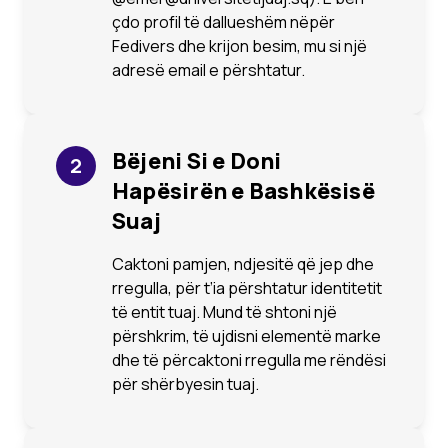
çdo profil të dallueshëm nëpër
Fedivers dhe krijon besim, mu si një
adresë email e përshtatur.
Bëjeni Si e Doni
2
Hapësirën e Bashkësisë
Suaj
Caktoni pamjen, ndjesitë që jep dhe
rregulla, për t’ia përshtatur identitetit
të entit tuaj. Mund të shtoni një
përshkrim, të ujdisni elementë marke
dhe të përcaktoni rregulla me rëndësi
për shërbyesin tuaj.