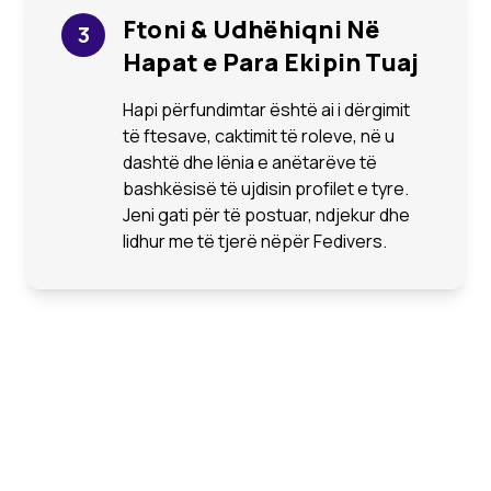
Ftoni & Udhëhiqni Në
3
Hapat e Para Ekipin Tuaj
Hapi përfundimtar është ai i dërgimit
të ftesave, caktimit të roleve, në u
dashtë dhe lënia e anëtarëve të
bashkësisë të ujdisin profilet e tyre.
Jeni gati për të postuar, ndjekur dhe
lidhur me të tjerë nëpër Fedivers.