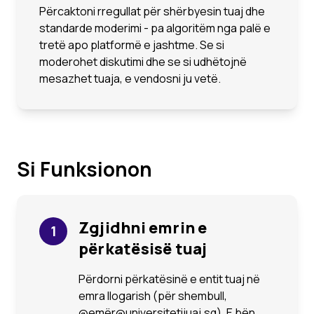
Përcaktoni rregullat për shërbyesin tuaj dhe
standarde moderimi - pa algoritëm nga palë e
tretë apo platformë e jashtme. Se si
moderohet diskutimi dhe se si udhëtojnë
mesazhet tuaja, e vendosni ju vetë.
Si Funksionon
Zgjidhni emrin e
1
përkatësisë tuaj
Përdorni përkatësinë e entit tuaj në
emra llogarish (për shembull,
@emër@universitetijuaj.sq). E bën