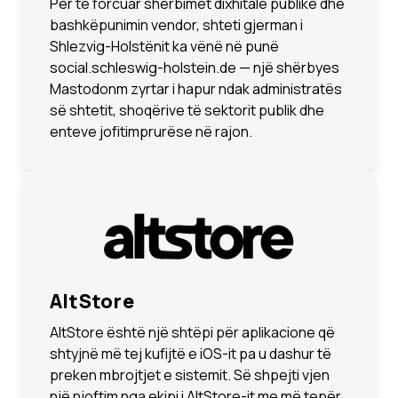
Për të forcuar shërbimet dixhitale publike dhe
bashkëpunimin vendor, shteti gjerman i
Shlezvig-Holstënit ka vënë në punë
social.schleswig-holstein.de — një shërbyes
Mastodonm zyrtar i hapur ndak administratës
së shtetit, shoqërive të sektorit publik dhe
enteve jofitimprurëse në rajon.
AltStore
AltStore është një shtëpi për aplikacione që
shtyjnë më tej kufijtë e iOS-it pa u dashur të
preken mbrojtjet e sistemit. Së shpejti vjen
një njoftim nga ekipi i AltStore-it me më tepër