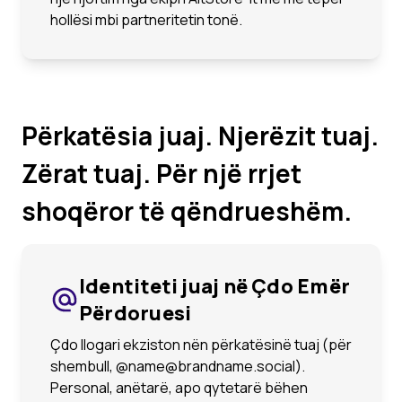
hollësi mbi partneritetin tonë.
Përkatësia juaj. Njerëzit tuaj.
Zërat tuaj. Për një rrjet
shoqëror të qëndrueshëm.
Identiteti juaj në Çdo Emër
Përdoruesi
Çdo llogari ekziston nën përkatësinë tuaj (për
shembull, @name@brandname.social).
Personal, anëtarë, apo qytetarë bëhen