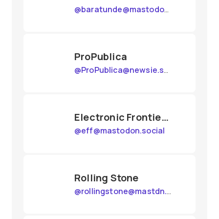
@
baratunde@mastodon.social
ProPublica
@
ProPublica@newsie.social
Electronic Frontier Foundation
@
eff@mastodon.social
Rolling Stone
@
rollingstone@mastdn.social