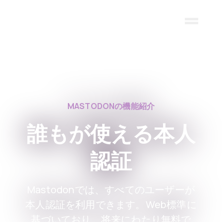
Skip to main content
MASTODONの機能紹介
誰もが使える本人
認証
Mastodonでは、すべてのユーザーが
本人認証を利用できます。Web標準に
基づいており、将来にわたり無料で