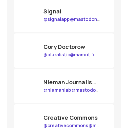
Signal
@
signalapp@mastodon.world
Cory Doctorow
@
pluralistic@mamot.fr
Nieman Journalism Lab
@
niemanlab@mastodon.social
Creative Commons
@
creativecommons@mastodon.social