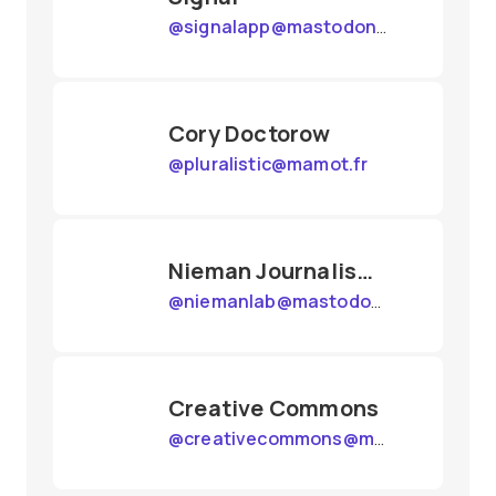
@
signalapp@mastodon.world
Cory Doctorow
@
pluralistic@mamot.fr
Nieman Journalism Lab
@
niemanlab@mastodon.social
Creative Commons
@
creativecommons@mastodon.social