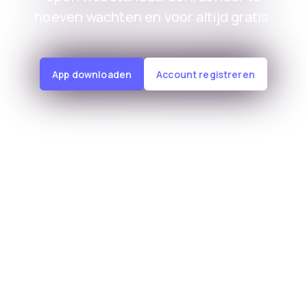
hoeven wachten en voor altijd gratis.
App downloaden
Account registreren