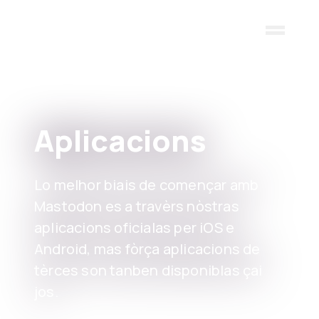
Skip to main content
Aplicacions
Lo melhor biais de començar amb
Mastodon es a travèrs nòstras
aplicacions oficialas per iOS e
Android, mas fòrça aplicacions de
tèrces son tanben disponiblas çai
jos.