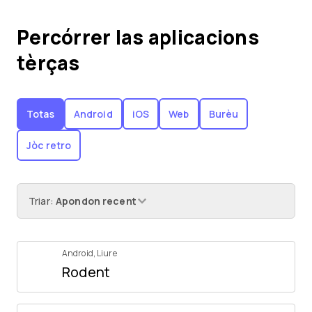
Percórrer las aplicacions
tèrças
Totas
Android
iOS
Web
Burèu
Jòc retro
Triar
:
Apondon recent
Android
,
Liure
Rodent