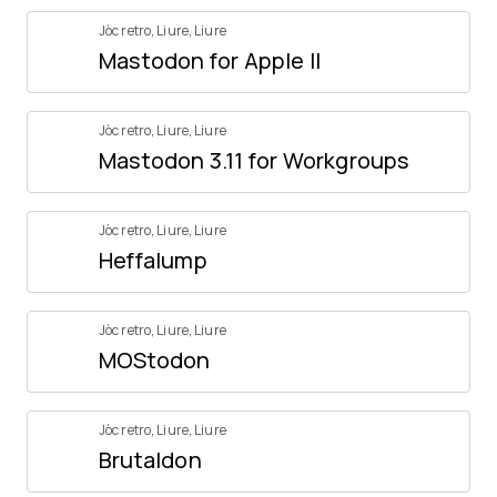
Jòc retro
,
Liure
,
Liure
Mastodon for Apple II
Jòc retro
,
Liure
,
Liure
Mastodon 3.11 for Workgroups
Jòc retro
,
Liure
,
Liure
Heffalump
Jòc retro
,
Liure
,
Liure
MOStodon
Jòc retro
,
Liure
,
Liure
Brutaldon