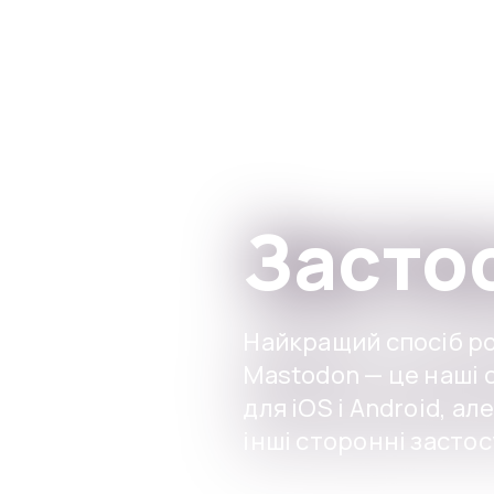
Skip to main content
Засто
Найкращий спосіб ро
Mastodon — це наші 
для iOS і Android, ал
інші сторонні застос