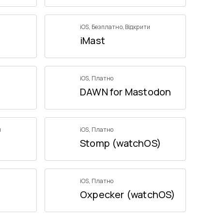
iOS
,
Безплатно
,
Відкрити
iMast
iOS
,
Платно
DAWN for Mastodon
и
iOS
,
Платно
Stomp (watchOS)
iOS
,
Платно
Oxpecker (watchOS)