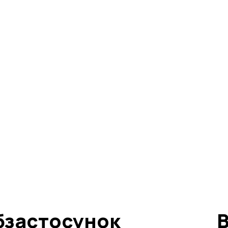
бзастосунок
В