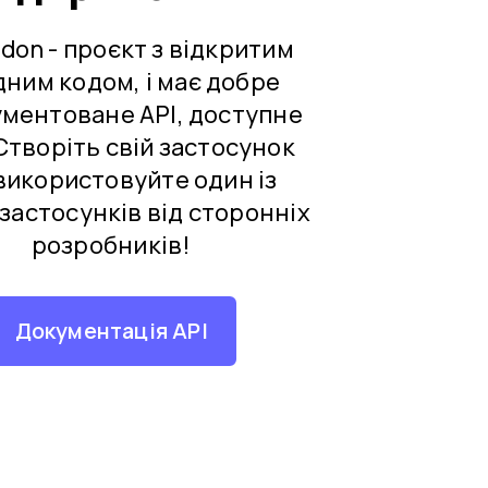
don - проєкт з відкритим
дним кодом, і має добре
ментоване API, доступне
 Створіть свій застосунок
використовуйте один із
 застосунків від сторонніх
розробників!
Документація API