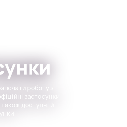
Застосунки
For Institutions
сунки
зпочати роботу з
офіційні застосунки
е також доступні й
унки.