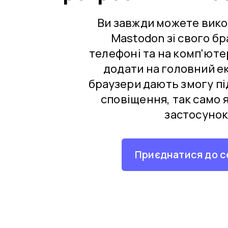
Ви завжди можете вик
Mastodon зі свого бр
телефоні та на комп'юте
додати на головний ек
браузери дають змогу пі
сповіщення, так само 
застосунок
Приєднатися до с