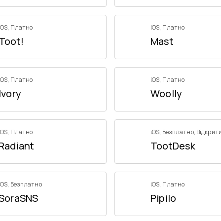
iOS
,
Платно
iOS
,
Платно
Toot!
Mast
iOS
,
Платно
iOS
,
Платно
Ivory
Woolly
iOS
,
Платно
iOS
,
Безплатно
,
Відкрит
Radiant
TootDesk
iOS
,
Безплатно
iOS
,
Платно
SoraSNS
Pipilo