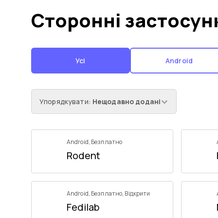
Сторонні застосун
Усі
Android
Упорядкувати
:
Нещодавно додані
Android
,
Безплатно
Rodent
Android
,
Безплатно
,
Відкрити
Fedilab