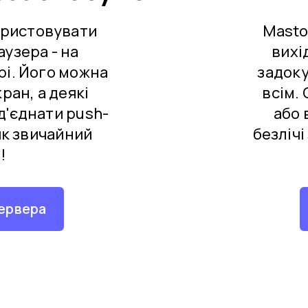
ористовувати
Masto
аузера - на
вихі
рі. Його можна
задоку
ран, а деякі
всім.
д'єднати push-
або 
як звичайний
безлічі
!
ервера