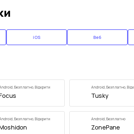
ки
iOS
Веб
Android
,
Безплатно
,
Відкрити
Android
,
Безплатно
,
Від
Focus
Tusky
Android
,
Безплатно
,
Відкрити
Android
,
Безплатно
Moshidon
ZonePane