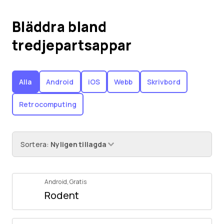
Bläddra bland
tredjepartsappar
Alla
Android
iOS
Webb
Skrivbord
Retrocomputing
Sortera
:
Nyligen tillagda
Android
,
Gratis
Rodent