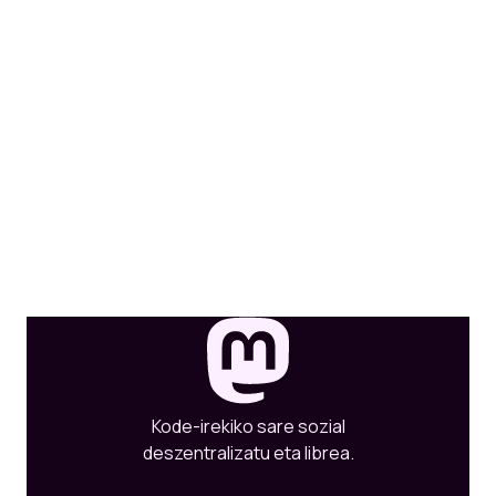
Kode-irekiko sare sozial
deszentralizatu eta librea.