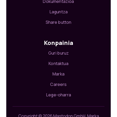
Dokumentazioa
Laguntza
Share button
Konpainia
Guri buruz
Kontaktua
Marka
Careers
Lege-oharra
Copyright © 2026 Mastodon GmbH.
Marka