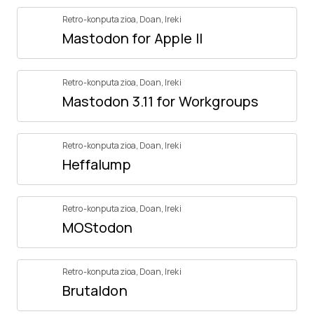
Retro-konputazioa
,
Doan
,
Ireki
Mastodon for Apple II
Retro-konputazioa
,
Doan
,
Ireki
Mastodon 3.11 for Workgroups
Retro-konputazioa
,
Doan
,
Ireki
Heffalump
Retro-konputazioa
,
Doan
,
Ireki
MOStodon
Retro-konputazioa
,
Doan
,
Ireki
Brutaldon