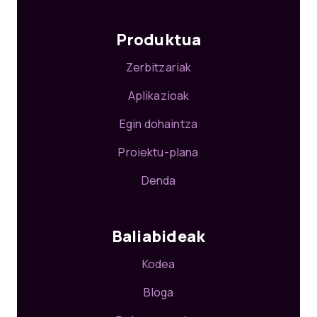
Produktua
Zerbitzariak
Aplikazioak
Egin dohaintza
Proiektu-plana
Denda
Baliabideak
Kodea
Bloga