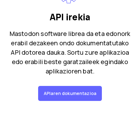
API irekia
Mastodon software librea da eta edonork
erabil dezakeen ondo dokumentatutako
API dotorea dauka. Sortu zure aplikazioa
edo erabili beste garatzaileek egindako
aplikazioren bat.
APIaren dokumentazioa