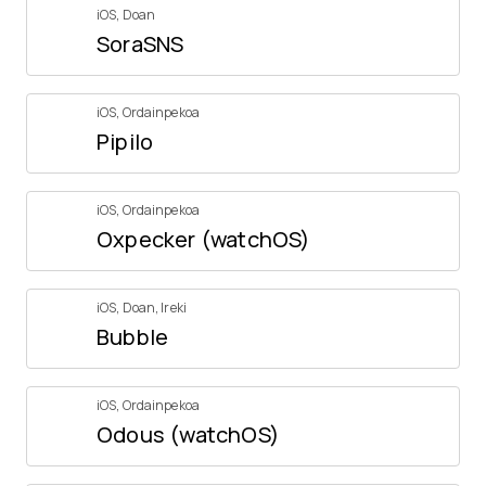
iOS
,
Doan
SoraSNS
iOS
,
Ordainpekoa
Pipilo
iOS
,
Ordainpekoa
Oxpecker (watchOS)
iOS
,
Doan
,
Ireki
Bubble
iOS
,
Ordainpekoa
Odous (watchOS)