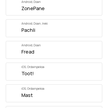
Android
,
Doan
ZonePane
Android
,
Doan
,
Ireki
Pachli
Android
,
Doan
Fread
iOS
,
Ordainpekoa
Toot!
iOS
,
Ordainpekoa
Mast