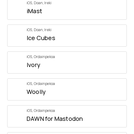
iOS
,
Doan
,
Ireki
iMast
iOS
,
Doan
,
Ireki
Ice Cubes
iOS
,
Ordainpekoa
Ivory
iOS
,
Ordainpekoa
Woolly
iOS
,
Ordainpekoa
DAWN for Mastodon