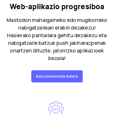
Web-aplikazio progresiboa
Mastodon mahaigaineko edo mugikorreko
nabigatzailean erabili dezakezu!
Hasierako pantailara gehitu dezakezu eta
nabigatzaile batzuk push jakinarazpenak
onartzen dituzte, jatorrizko aplikazioek
bezala!
Batu komunitate batera