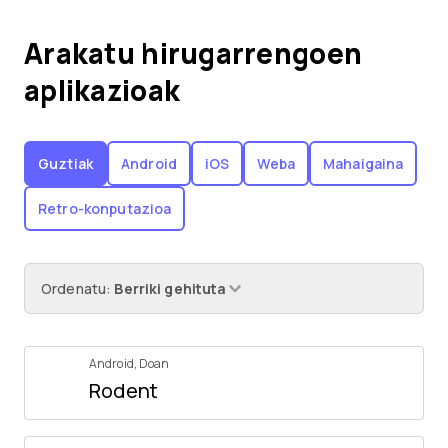
Arakatu hirugarrengoen
aplikazioak
Guztiak
Android
iOS
Weba
Mahaigaina
Retro-konputazioa
Ordenatu
:
Berriki gehituta
Android
,
Doan
Rodent