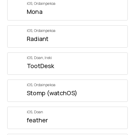
iOS
,
Ordainpekoa
Mona
iOS
,
Ordainpekoa
Radiant
iOS
,
Doan
,
Ireki
TootDesk
iOS
,
Ordainpekoa
Stomp (watchOS)
iOS
,
Doan
feather