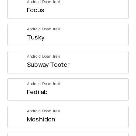
Android
,
Doan
,
Ireki
Focus
Android
,
Doan
,
Ireki
Tusky
Android
,
Doan
,
Ireki
Subway Tooter
Android
,
Doan
,
Ireki
Fedilab
Android
,
Doan
,
Ireki
Moshidon