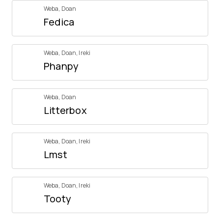
Weba
,
Doan
Fedica
Weba
,
Doan
,
Ireki
Phanpy
Weba
,
Doan
Litterbox
Weba
,
Doan
,
Ireki
Lmst
Weba
,
Doan
,
Ireki
Tooty