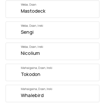
Weba
,
Doan
Mastodeck
Weba
,
Doan
,
Ireki
Sengi
Weba
,
Doan
,
Ireki
Nicolium
Mahaigaina
,
Doan
,
Ireki
Tokodon
Mahaigaina
,
Doan
,
Ireki
Whalebird