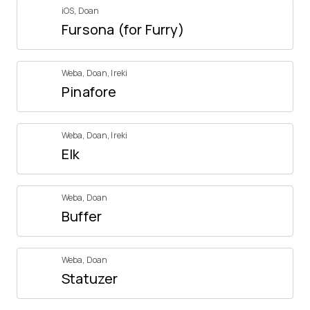
iOS
,
Doan
Fursona (for Furry)
Weba
,
Doan
,
Ireki
Pinafore
Weba
,
Doan
,
Ireki
Elk
Weba
,
Doan
Buffer
Weba
,
Doan
Statuzer