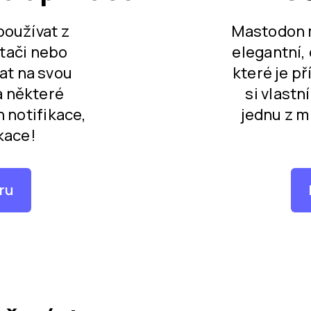
oužívat z
Mastodon m
tači nebo
elegantní,
at na svou
které je p
 některé
si vlastn
h notifikace,
jednu z m
ikace!
eru