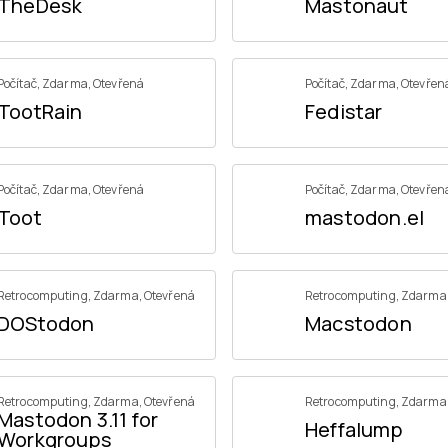
TheDesk
Mastonaut
Počítač
,
Zdarma
,
Otevřená
Počítač
,
Zdarma
,
Otevřen
TootRain
Fedistar
Počítač
,
Zdarma
,
Otevřená
Počítač
,
Zdarma
,
Otevřen
Toot
mastodon.el
Retrocomputing
,
Zdarma
,
Otevřená
Retrocomputing
,
Zdarma
DOStodon
Macstodon
Retrocomputing
,
Zdarma
,
Otevřená
Retrocomputing
,
Zdarma
Mastodon 3.11 for
Heffalump
Workgroups