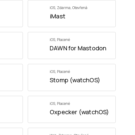
iOS
,
Zdarma
,
Otevřená
iMast
iOS
,
Placené
DAWN for Mastodon
iOS
,
Placené
Stomp (watchOS)
iOS
,
Placené
Oxpecker (watchOS)