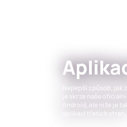
Skip to main content
Aplika
Nejlepší způsob, jak 
je skrze naše oficiáln
Android, ale níže je t
aplikací třetích stran.