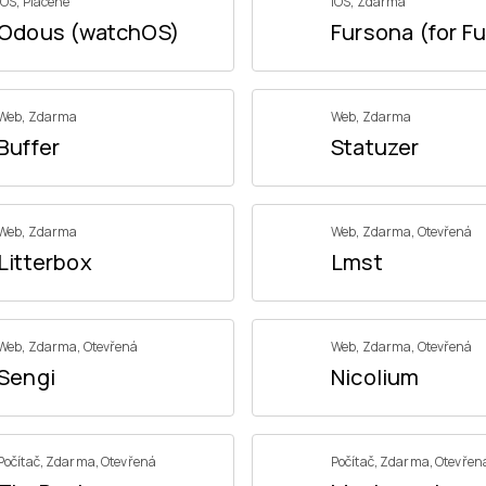
iOS
,
Placené
iOS
,
Zdarma
Odous (watchOS)
Fursona (for Fu
Web
,
Zdarma
Web
,
Zdarma
Buffer
Statuzer
Web
,
Zdarma
Web
,
Zdarma
,
Otevřená
Litterbox
Lmst
Web
,
Zdarma
,
Otevřená
Web
,
Zdarma
,
Otevřená
Sengi
Nicolium
Počítač
,
Zdarma
,
Otevřená
Počítač
,
Zdarma
,
Otevřen