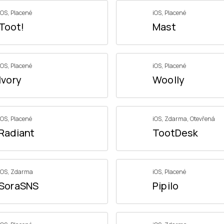
iOS
,
Placené
iOS
,
Placené
Toot!
Mast
iOS
,
Placené
iOS
,
Placené
Ivory
Woolly
iOS
,
Placené
iOS
,
Zdarma
,
Otevřená
Radiant
TootDesk
iOS
,
Zdarma
iOS
,
Placené
SoraSNS
Pipilo