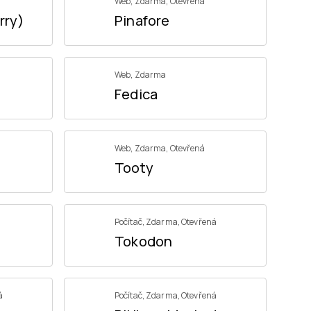
Web
,
Zdarma
,
Otevřená
rry)
Pinafore
Web
,
Zdarma
Fedica
Web
,
Zdarma
,
Otevřená
Tooty
Počítač
,
Zdarma
,
Otevřená
Tokodon
á
Počítač
,
Zdarma
,
Otevřená