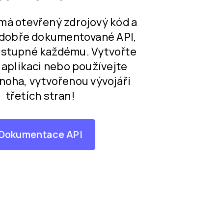
á otevřený zdrojový kód a
 dobře dokumentované API,
řístupné každému. Vytvořte
í aplikaci nebo používejte
noha, vytvořenou vývojáři
třetích stran!
Dokumentace API