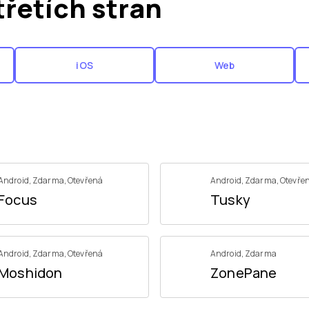
třetích stran
iOS
Web
Android
,
Zdarma
,
Otevřená
Android
,
Zdarma
,
Otevře
Focus
Tusky
Android
,
Zdarma
,
Otevřená
Android
,
Zdarma
Moshidon
ZonePane