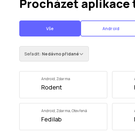
Procházet aplikace 
Vše
Android
Seřadit
:
Nedávno přidané
Android
,
Zdarma
Rodent
Android
,
Zdarma
,
Otevřená
Fedilab