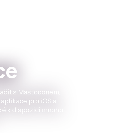
Aplikace
For Instituti
ce
začít s Mastodonem,
í aplikace pro iOS a
aké k dispozici mnoho