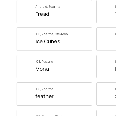
Android
,
Zdarma
Fread
iOS
,
Zdarma
,
Otevřená
Ice Cubes
iOS
,
Placené
Mona
iOS
,
Zdarma
feather