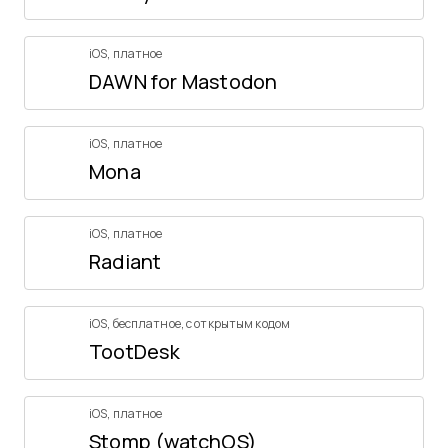
iOS
,
платное
DAWN for Mastodon
iOS
,
платное
Mona
iOS
,
платное
Radiant
iOS
,
бесплатное
,
с открытым кодом
TootDesk
iOS
,
платное
Stomp (watchOS)