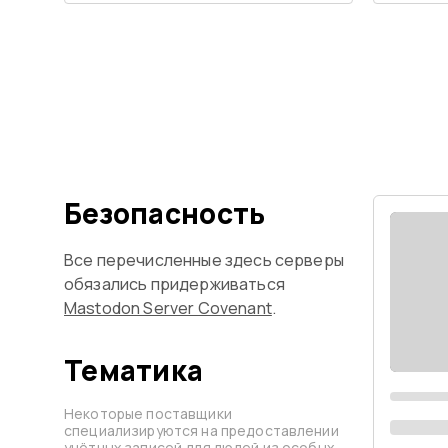
Безопасность
Все перечисленные здесь серверы
обязались придерживаться
Mastodon Server Covenant
.
Тематика
Некоторые поставщики
специализируются на предоставлении
учётных записей для людей из особых