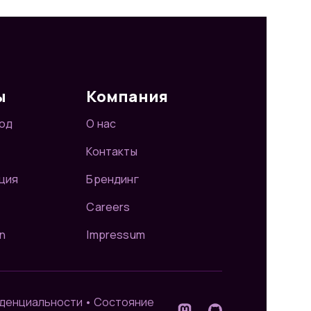
ы
Компания
од
О нас
Контакты
ция
Брендинг
Careers
n
Impressum
иденциальности
•
Состояние