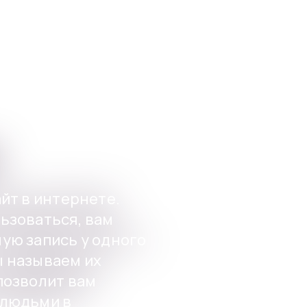
Приложения
For Institutions
айт в интернете.
ьзоваться, вам
ую запись у одного
ы называем их
 позволит вам
 людьми в