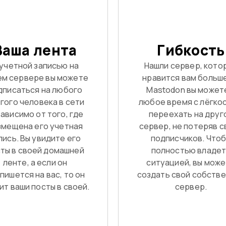
Ваша лента
Гибкость
 учетной записью на
Нашли сервер, кото
ем сервере вы можете
нравится вам больш
дписаться на любого
Mastodon вы может
гого человека в сети
любое время с лёгко
ависимо от того, где
переехать на друг
змещена его учетная
сервер, не потеряв с
пись. Вы увидите его
подписчиков. Что
ты в своей домашней
полностью владе
ленте, а если он
ситуацией, вы мож
пишется на вас, то он
создать свой собств
ит ваши посты в своей.
сервер.