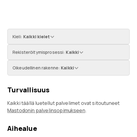
Kieli
:
Kaikki kielet
Rekisteröitymisprosessi
:
Kaikki
Oikeudellinen rakenne
:
Kaikki
Turvallisuus
Kaikki täällä luetellut palvelimet ovat sitoutuneet
Mastodonin palvelinsopimukseen
.
Aihealue