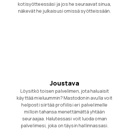
kotisyötteessäsi ja jos he seuraavat sinua,
näkevät he julkaisusi omissä syötteissään.
Joustava
Löysitkö toisen palvelimen, jota haluaisit
käyttää mieluummin? Mastodonin avulla voit
helposti siirtää profiilisi eri palvelimelle
milloin tahansa menettämättä yhtään
seuraajaa. Halutessasi voit luoda oman
palvelimesi, joka on täysin hallinnassasi.