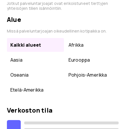
Jotkut palveluntarjoajat ovat erikoistuneet tiettyjen
yhteisöjen tilien isännöintiin.
Alue
Missä palveluntarjoajan oikeudellinen kotipaikka on.
Kaikki alueet
Afrikka
Aasia
Eurooppa
Oseania
Pohjois-Amerikka
Etelä-Amerikka
Verkoston tila