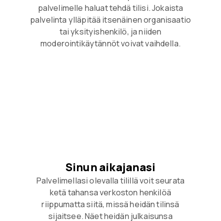
palvelimelle haluat tehdä tilisi. Jokaista
palvelinta ylläpitää itsenäinen organisaatio
tai yksityishenkilö, ja niiden
moderointikäytännöt voivat vaihdella.
Sinun aikajanasi
Palvelimellasi olevalla tilillä voit seurata
ketä tahansa verkoston henkilöä
riippumatta siitä, missä heidän tilinsä
sijaitsee. Näet heidän julkaisunsa