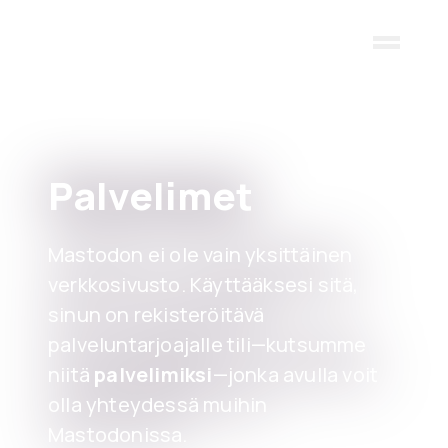
Skip to main content
Palvelimet
Mastodon ei ole vain yksittäinen
verkkosivusto. Käyttääksesi sitä,
sinun on rekisteröitävä
palveluntarjoajalle tili—kutsumme
niitä
palvelimiksi
—jonka avulla voit
olla yhteydessä muihin
Mastodonissa.