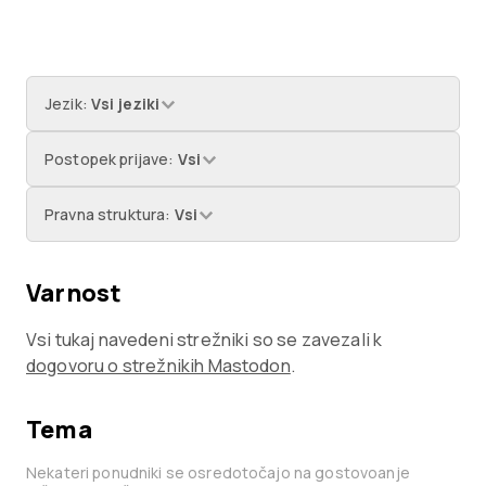
Jezik
:
Vsi jeziki
Postopek prijave
:
Vsi
Pravna struktura
:
Vsi
Varnost
Vsi tukaj navedeni strežniki so se zavezali k
dogovoru o strežnikih Mastodon
.
Tema
Nekateri ponudniki se osredotočajo na gostovoanje