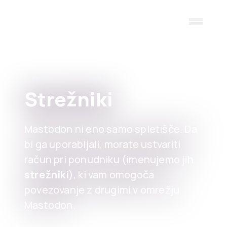
Skip to main content
Strežniki
Mastodon ni eno samo spletišče. Da
bi ga uporabljali, morate ustvariti
račun pri ponudniku (imenujemo jih
strežniki
), ki vam omogoča
povezovanje z drugimi v omrežju
Mastodon.