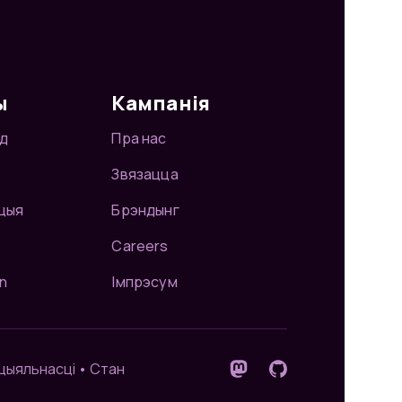
ы
Кампанія
д
Пра нас
Звязацца
цыя
Брэндынг
Careers
n
Імпрэсум
цыяльнасці
•
Стан
Сачыце за намі на Masto
GitHub