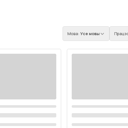
Мова
:
Усе мовы
Працэс