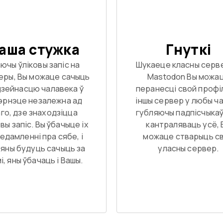
аша стужка
Гнуткі
ючы ўліковы запіс на
Шукаеце класны серв
еры, Вы можаце сачыць
Mastodon Вы можа
дзейнасцю чалавека ў
перанесці свой профі
эрнэце незалежна ад
іншы сервер у любы ча
го, дзе знаходзіцца
губляючы падпісчыкаў
вы запіс. Вы ўбачыце іх
кантраляваць усё, 
едамленні пра сябе, і
можаце стварыць с
і яны будуць сачыць за
уласны сервер.
і, яны ўбачаць і Вашы.