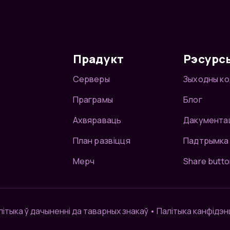
Прадукт
Рэсурс
Серверы
Зыходны ко
Праграмы
Блог
Ахвяраваць
Дакумента
План развіцця
Падтрымка
Мерч
Share butto
літыка ў дачыненні да таварных знакаў
•
Палітыка канфідэн