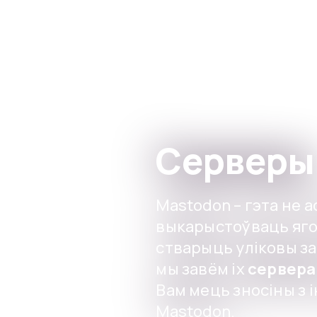
Skip to main content
Серверы
Mastodon – гэта не а
выкарыстоўваць яго
стварыць уліковы за
мы завём іх
сервера
Вам мець зносіны з 
Mastodon.