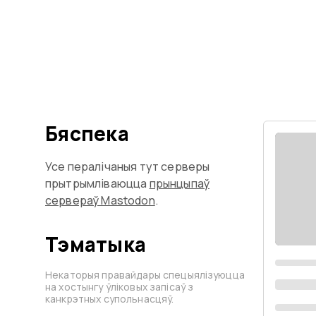
Бяспека
Усе пералічаныя тут серверы
прытрымліваюцца
прынцыпаў
сервераў Mastodon
.
Тэматыка
Некаторыя правайдары спецыялізуюцца
на хостынгу ўліковых запісаў з
канкрэтных супольнасцяў.