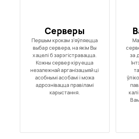
Серверы
В
Першым крокам з'яўляецца
Ма
выбар сервера, на якім Вы
серв
хацелі б зарэгістравацца.
за 
Кожны сервер кіруецца
Інт
незалежнай арганізацыяй ці
та
асобнымі асобамі і можа
ўліко
адрознівацца правіламі
пав
карыстання.
кал
Вам