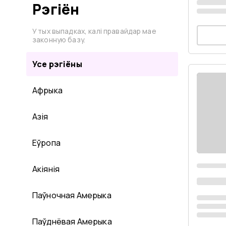
Рэгіён
У тых выпадках, калі правайдар мае
законную базу.
Усе рэгіёны
Афрыка
Азія
Еўропа
Акіянія
Паўночная Амерыка
Паўднёвая Амерыка