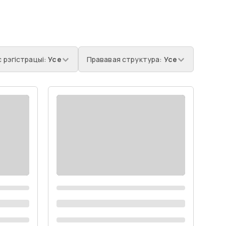
 рэгістрацыі
:
Усе
Прававая структура
:
Усе