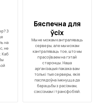
Бяспечна для
ўсіх
ер? З
це
Мы не можам кантраляваць
ль на
серверы, але мы можам
с, не
кантраляваць тое, што мы
. Каб
прасоўваем на гэтай
Вы
старонцы. Наша
вой
арганізацыя пакажа вам
толькі тыя серверы, якія
паслядоўна імкнуцца да
барацьбы з расізмам,
сэксізмам і трансфобіяй.