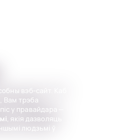
Праграмы
Для ўстаноў
собны вэб-сайт. Каб
, Вам трэба
піс у правайдара —
мі
, якія дазволяць
іншымі людзьмі ў