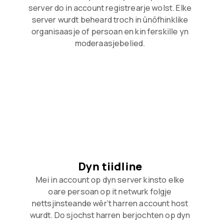
server do in account registrearje wolst. Elke
server wurdt beheard troch in ûnôfhinklike
organisaasje of persoan en kin ferskille yn
moderaasjebelied.
Dyn tiidline
Mei in account op dyn server kinsto elke
oare persoan op it netwurk folgje
nettsjinsteande wêr’t harren account host
wurdt. Do sjochst harren berjochten op dyn