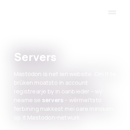
Skip to main content
Servers
Mastodon is net ien website. Om it te
brûken moatsto in account
registrearje by in oanbieder – wy
neame se
servers
– wêrmei’tsto
ferbining makkest mei oare minsken
op it Mastodon-netwurk.