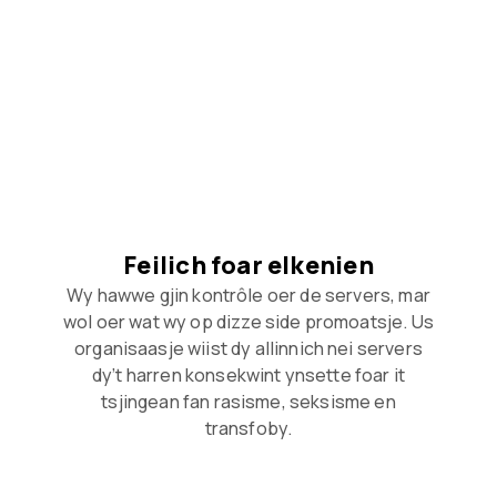
Feilich foar elkenien
Wy hawwe gjin kontrôle oer de servers, mar
wol oer wat wy op dizze side promoatsje. Us
organisaasje wiist dy allinnich nei servers
dy’t harren konsekwint ynsette foar it
tsjingean fan rasisme, seksisme en
transfoby.