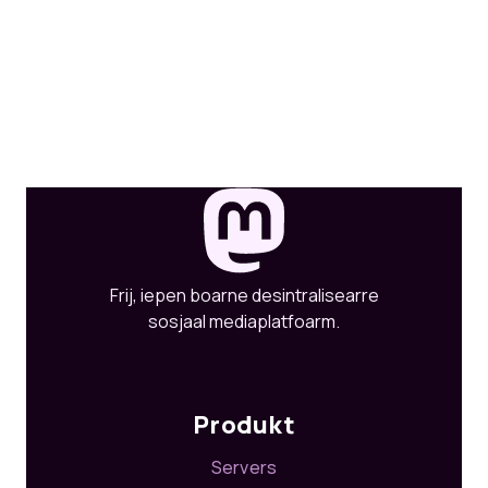
Frij, iepen boarne desintralisearre
sosjaal mediaplatfoarm.
Produkt
Servers