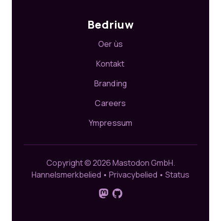
Bedriuw
Oer ùs
Kontakt
Branding
Careers
Ympressum
Copyright © 2026 Mastodon GmbH.
Hannelsmerkbelied
•
Privacybelied
•
Status
Folgje ús op Mastodon
GitHub